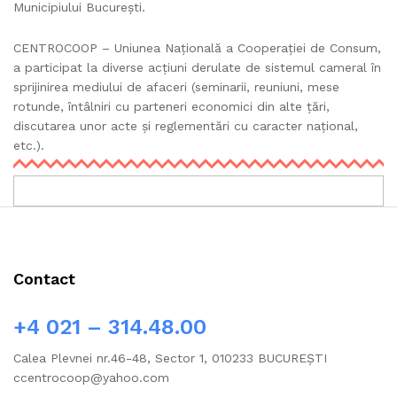
Municipiului București.
CENTROCOOP – Uniunea Națională a Cooperației de Consum,
a participat la diverse acțiuni derulate de sistemul cameral în
sprijinirea mediului de afaceri (seminarii, reuniuni, mese
rotunde, întâlniri cu parteneri economici din alte țări,
discutarea unor acte și reglementări cu caracter național,
etc.).
Contact
+4 021 – 314.48.00
Calea Plevnei nr.46-48, Sector 1, 010233 BUCUREŞTI
ccentrocoop@yahoo.com