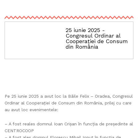
25 iunie 2025 -
Congresul Ordinar al
Cooperației de Consum
din România
Pe 25 iunie 2025 a avut loc la Băile Felix – Oradea, Congresul
Ordinar al Cooperației de Consum din România, prilej cu care
au avut loc evenimentele:
– A fost reales domnul Ioan Crișan în funcția de președinte al
CENTROCOOP
– A fost ales domnul Florescu Mihail Ionuț în funcția de